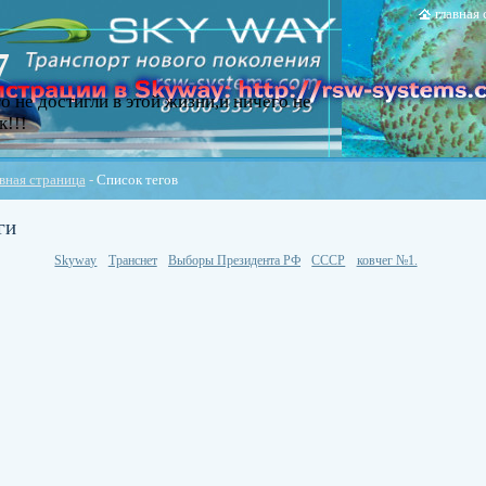
главная
7
о не достигли в этой жизни,и ничего не
к!!!
вная страница
-
Список тегов
ги
Skyway
Транснет
Выборы Президента РФ
СССР
ковчег №1.