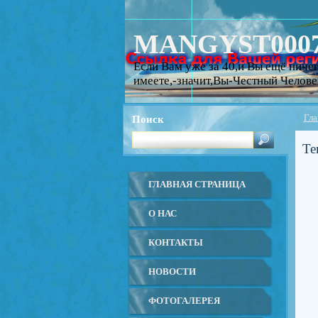
MANGYST000
Если Вам уже за 40,и Вы ещё ничег
имеете,-значит,Вы-Честный Челове
Поиск
Гла
Те
ГЛАВНАЯ СТРАНИЦА
О НАС
КОНТАКТЫ
НОВОСТИ
ФОТОГАЛЕРЕЯ