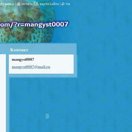
 страница
|
печать
|
карта сайта
|
rss
Koнтакт
mangyst0007
mangyst0
007@mail
.ru