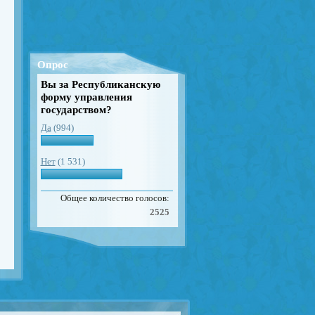
Опрос
Вы за Республиканскую
форму управления
государством?
Да
(994)
Нет
(1 531)
Общее количество голосов:
2525